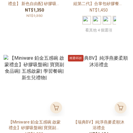
禮盒】 新色自由配| 矽膠吸盤
組第二代】合掌包矽膠餐具.
碗| 食品級矽膠| 寶寶碗| 副食
外出全配組
NT$1,350
NT$1,450
品碗| 學習餐具|
NT$1,350
看其他 4 個選項
精選65折
【Miniware 鉑金五感碗 啟蒙
【瑞典BV】純淨燕麥柔順沐
禮盒】矽膠吸盤碗| 寶寶副食
浴禮盒