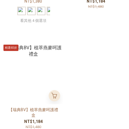
品碗| 五感啟蒙| 學習餐碗| 新
NT$1,380
NT$1,184
生兒禮物|
NT$1,480
看其他 4 個選項
精選65折
【瑞典BV】植萃燕麥呵護禮
盒
NT$1,184
NT$1,480