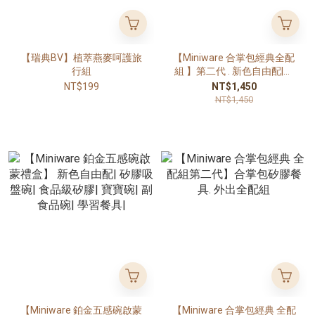
【瑞典BV】植萃燕麥呵護旅
【Miniware 合掌包經典全配
行組
組 】第二代 . 新色自由配|矽
膠餐具| 外出全配組| 寶寶外
NT$199
NT$1,450
出餐具組|
NT$1,450
【Miniware 鉑金五感碗啟蒙
【Miniware 合掌包經典 全配