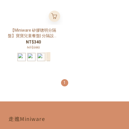
【Miniware 矽膠聰明分隔
盤】寶寶兒童餐盤| 分隔設計|
食品級矽膠| BPA free| 多色
NT$340
可選
NT$380
1
走進Miniware