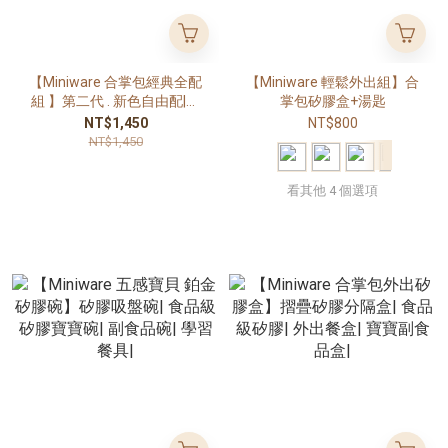
【Miniware 合掌包經典全配
【Miniware 輕鬆外出組】合
組 】第二代 . 新色自由配|矽
掌包矽膠盒+湯匙
膠餐具| 外出全配組| 寶寶外
NT$1,450
NT$800
出餐具組|
NT$1,450
看其他 4 個選項