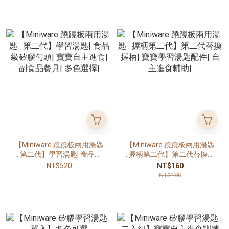
【Miniware 蹺蹺板兩用湯匙
【Miniware 蹺蹺板兩用湯匙
. 第二代】學習湯匙| 食品級
. 握柄第二代】第二代替換握
矽膠勺頭| 寶寶自主進食| 副
柄| 寶寶學習湯匙配件| 自主
NT$520
NT$160
食品餐具| 多色選擇|
進食輔助|
NT$180