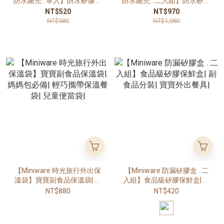
防水圍兜 . 單入】防水矽膠圍
防水圍兜 . 二入組】防水矽膠
兜| 寶寶吃飯圍兜| 副食品圍
圍兜| 寶寶吃飯圍兜| 副食品
NT$520
NT$970
兜 0-3歲|
圍兜 0-3歲|
NT$580
NT$1,080
【Miniware 時光旅行外出保
【Miniware 防漏矽膠盒 . 二
溫袋】寶寶副食品保溫袋| 媽
入組】食品級矽膠保鮮盒| 副
媽包必備| 輕巧攜帶保溫餐袋|
食品分裝| 寶寶外出餐具|
NT$880
NT$420
兒童便當袋|