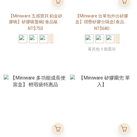
【Miniware 五感寶貝 鉑金矽
【Miniware 合掌包外出矽膠
膠碗】矽膠吸盤碗| 食品級矽
盒】摺疊矽膠分隔盒| 食品級
膠寶寶碗| 副食品碗| 學習餐
矽膠| 外出餐盒| 寶寶副食品
NT$750
NT$680
具|
盒|
看其他 5 個選項