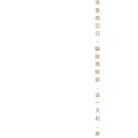
塔
魯
西
亞
日
－
驅
除
黑
暗
節
，
這
一
天
起
，
家