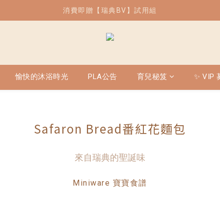
消費即贈【瑞典BV】試用組
| 熱銷 | 薄片吐司兒童餐椅現貨供應中
| 熱銷 | 薄片吐司兒童餐椅現貨供應中
愉快的沐浴時光
PLA公告
育兒秘笈
✨ VIP
Safaron Bread番紅花麵包
來自瑞典的聖誕味
Miniware 寶寶食譜