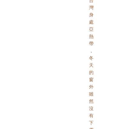
台
灣
身
處
亞
熱
帶
，
冬
天
的
窗
外
雖
然
沒
有
下