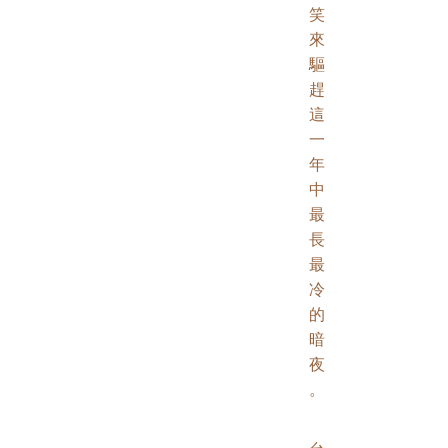
笑
來
驅
趕
這
一
年
中
最
長
最
冷
的
暗
夜
。