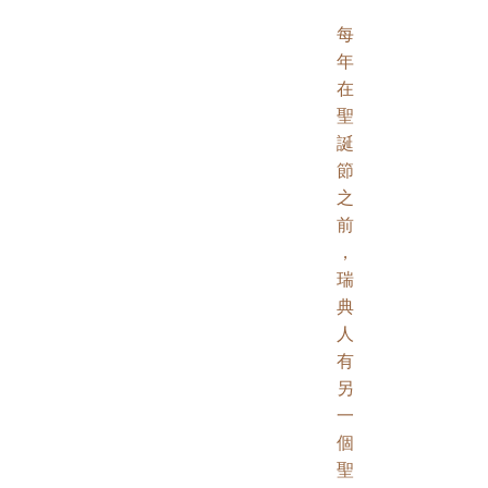
每
年
在
聖
誕
節
之
前
，
瑞
典
人
有
另
一
個
聖