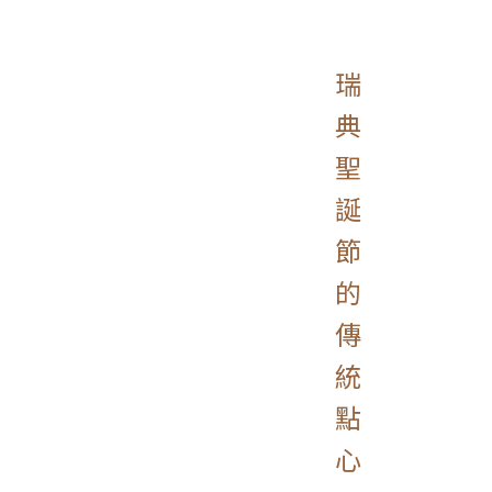
瑞
典
聖
誕
節
的
傳
統
點
心