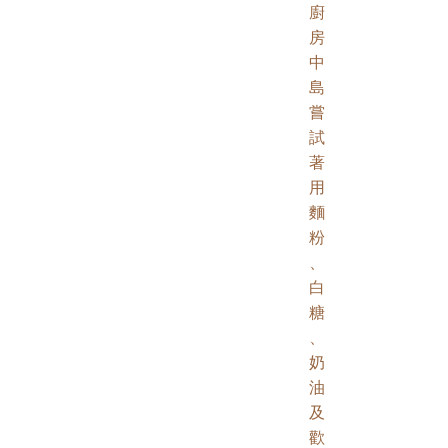
廚
房
中
島
嘗
試
著
用
麵
粉
、
白
糖
、
奶
油
及
歡