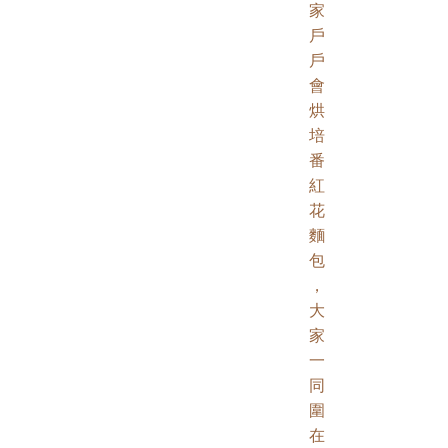
家
戶
戶
會
烘
培
番
紅
花
麵
包
，
大
家
一
同
圍
在