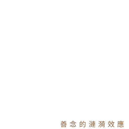
善 念 的 漣 漪 效 應