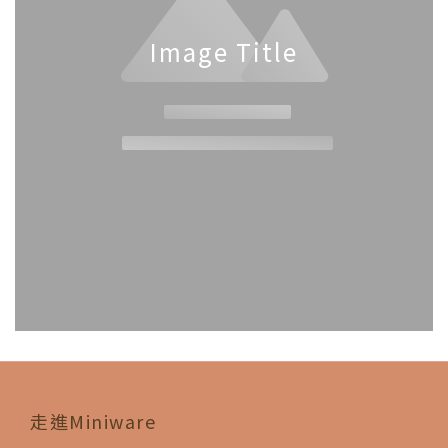
Image Title
走進Miniware