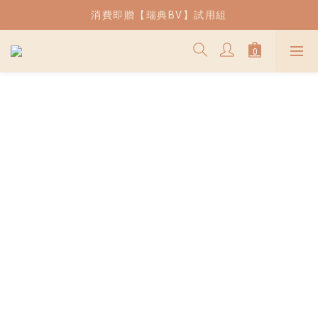
| 熱銷 | 薄片吐司兒童餐椅現貨供應中
消費即贈【瑞典BV】試用組
| 熱銷 | 薄片吐司兒童餐椅現貨供應中