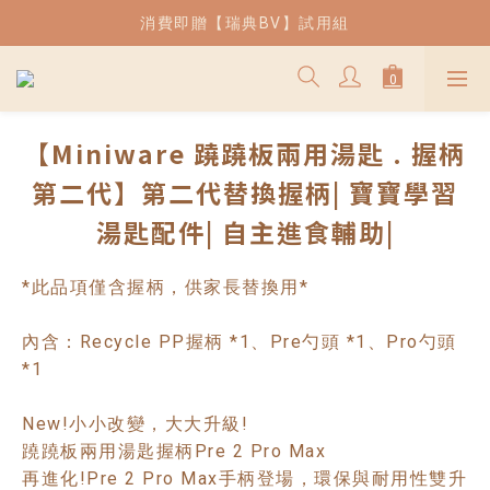
| 熱銷 | 薄片吐司兒童餐椅現貨供應中
消費即贈【瑞典BV】試用組
| 熱銷 | 薄片吐司兒童餐椅現貨供應中
【Miniware 蹺蹺板兩用湯匙 . 握柄
第二代】第二代替換握柄| 寶寶學習
湯匙配件| 自主進食輔助|
*此品項僅含握柄，供家長替換用*
內含：Recycle PP握柄 *1、Pre勺頭 *1、Pro勺頭 
*1
New!小小改變，大大升級!
蹺蹺板兩用湯匙握柄Pre 2 Pro Max
再進化!Pre 2 Pro Max手柄登場，環保與耐用性雙升